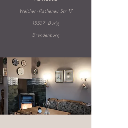
Walther-Rathenau Str 17
15537
Burig
Brandenburg