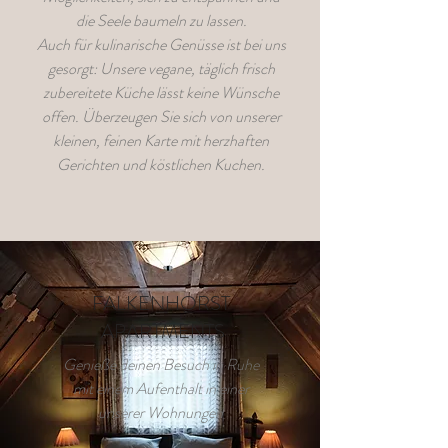
die Seele baumeln zu lassen.
Auch für kulinarische Genüsse ist bei uns
gesorgt: Unsere vegane, täglich frisch
zubereitete Küche lässt keine Wünsche
offen. Überzeugen Sie sich von unserer
kleinen, feinen Karte mit herzhaften
Gerichten und köstlichen Kuchen.
FALKENHORST
APARTMENTS
Genieße deinen Besuch in Ruhe
mit einem Aufenthalt in einer
unserer Wohnungen