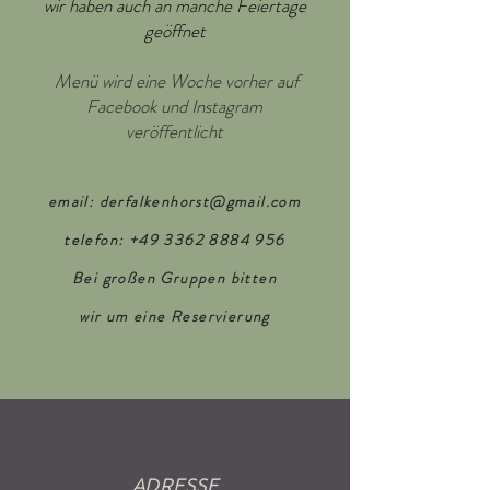
wir haben auch an manche Feiertage
geöffnet
Menü wird eine Woche vorher auf
Facebook und Instagram
veröffentlicht
email:
derfalkenhorst@gmail.com
telefon:
+49 3362 8884 956
Bei großen Gruppen bitten
wir um eine Reservierung
ADRESSE