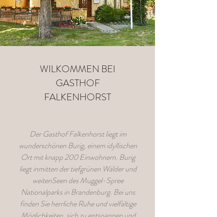
WILKOMMEN BEI
GASTHOF
FALKENHORST
Der Gasthof Falkenhorst liegt im
wunderschönen Burig, einem idyllischen
Ort mit knapp 200 Einwohnern. Burig
liegt inmitten der tiefgrünen Wälder und
weitenSeen des Muggel-Spree
Nationalparks in Brandenburg. Bei uns
finden Sie herrliche Ruhe und vielfältige
Möglichkeiten, sich zu entspannen und