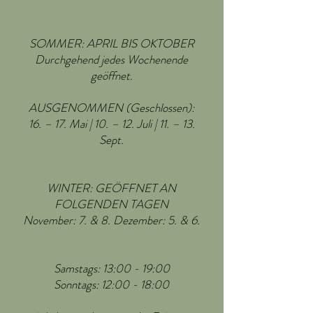
SOMMER: APRIL BIS OKTOBER
Durchgehend jedes Wochenende
geöffnet.
AUSGENOMMEN (Geschlossen):
16. – 17. Mai | 10. – 12. Juli | 11. – 13.
Sept.
WINTER: GEÖFFNET AN
FOLGENDEN TAGEN
November: 7. & 8. Dezember: 5. & 6.
Samstags: 13:00 - 19:00
Sonntags: 12:00 - 18:00